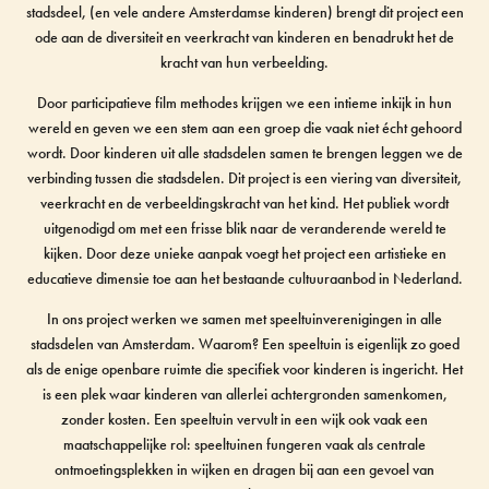
stadsdeel, (en vele andere Amsterdamse kinderen) brengt dit project een
ode aan de diversiteit en veerkracht van kinderen en benadrukt het de
kracht van hun verbeelding.
Door participatieve film methodes krijgen we een intieme inkijk in hun
wereld en geven we een stem aan een groep die vaak niet écht gehoord
wordt. Door kinderen uit alle stadsdelen samen te brengen leggen we de
verbinding tussen die stadsdelen. Dit project is een viering van diversiteit,
veerkracht en de verbeeldingskracht van het kind. Het publiek wordt
uitgenodigd om met een frisse blik naar de veranderende wereld te
kijken. Door deze unieke aanpak voegt het project een artistieke en
educatieve dimensie toe aan het bestaande cultuuraanbod in Nederland.
In ons project werken we samen met speeltuinverenigingen in alle
stadsdelen van Amsterdam. Waarom? Een speeltuin is eigenlijk zo goed
als de enige openbare ruimte die specifiek voor kinderen is ingericht. Het
is een plek waar kinderen van allerlei achtergronden samenkomen,
zonder kosten. Een speeltuin vervult in een wijk ook vaak een
maatschappelijke rol: speeltuinen fungeren vaak als centrale
ontmoetingsplekken in wijken en dragen bij aan een gevoel van